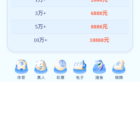
金投资将贯彻落实党工委、管委会y6英亚体育官方网站(中国)
限公司,哥伦比亚联赛产业发展的重要战略部署，通过投向钱塘
新区半导体、生命健康、智能汽车及智能装备、航空航天和新
料等主导产业领域，促进大项目落地、推动区内vwin德赢新增
目加快实施，打造上市vwin德赢集群。
第四条 主导产业发展基金实行决策与管理相分离的管理体制，
按照“政府主导、科学决策、规范运作、防范风险”的原则实施
第二章 组织架构和职责分工
第五条 基金组织架构
1.杭州钱塘新区基金投资联席会议
杭州钱塘新区基金投资联席会议主要职责为：研究确定主导产
发展基金投资方向，审定重点项目立项、基金投资及项目激励
案，以及对项目引荐人的激励方案等重大事项。
2.杭州钱塘新区产业基金管理委员会和办公室
杭州钱塘新区产业基金管理委员会（以下简称基金委员会）主
职责为：审核基金投决会组成；审议投决会决策的投资项目和