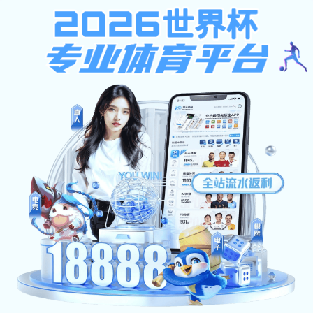
kb体育官网意甲全球赞助商