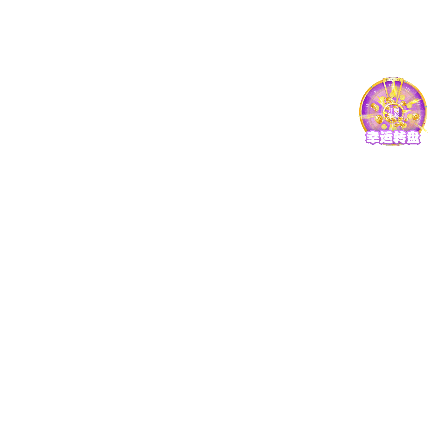
3.2 重大项目：单个项目股权投资额最高不超过2亿元；占所投
vwin德赢股份比例不超过20%，且不为第一大股东；本基金出
比例不超过项目总投资的40%，且在其他社会资本到位后按不
于相同比例出资。
根据项目需要，基金可按不超过同股同权投资金额的1:1比例以
可转债方式投资。可转债收益率不低于年化单利6%。
符合上述投资对象标准的特重大项目，需突破上述比例及额度
制的，须经管委会决策批准。
4.投资方式
根据投资对象的不同，采取新设公司、参与增资、受让股权、
转债及其它合法合规的投资方式。
可转债累计投资额度不超过基金资产总额的20%。
5.基金不得从事以下业务：
（1）不得投资股票（投向钱塘新区上市vwin德赢的定向增发除
外）、期货、vwin德赢债券、信托产品、理财产品、保险计划