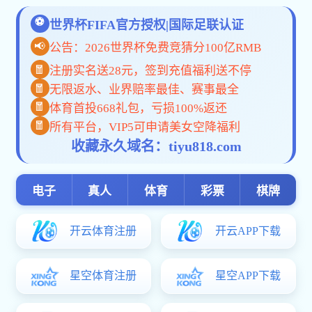
欢迎您来到 kb体育官网意甲全球赞助商
官方微信公众号
|
股东专区 – 内部管理系统 – OA – vwin德赢邮箱 – 浙股
首页
资产转让
专精特新板