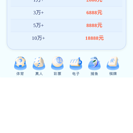
府对vwin德赢对接多层次资本市场地精神，宣传了金东区对接
层次资本市场的奖补政策，并希望股交金义资本站以此次活动
契机,继续加大上市培育工作力度,营造vwin德赢上市氛围，发挥
好桥梁和纽带作用,及时发现并对接vwin德赢需求,鼓励vwin德赢
积极上市。