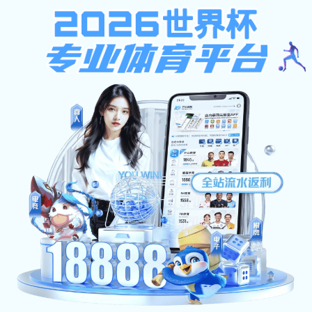
kb体育官网意甲全球赞助商