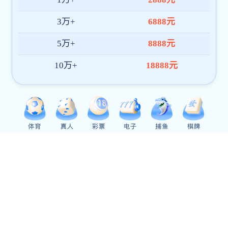
1、上市公司参访：近距离感受行业龙头成长路径
本次培训首站，学员们走进绍兴上虞区两家上市公司——卧龙
驱（600580）与晶盛机电（300316）。在vwin德赢专人带领下
学员们深入vwin德赢展厅及生产基地，直观了解vwin德赢的发
战略、技术创新、市场布局与资本化路径。
卧龙电驱作为全球电机行业的佼佼者，持续拓展新能源汽车电
系统业务，在全球市场竞争中位居第二。卧龙电驱是杭州“六小
龙”之一——宇树科技的重要合作伙伴，通过提供智能电驱系统
与核心部件，支持宇树科技在四足机器人等高端智能装备的研
与应用。近年来，卧龙电驱还积极布局低空经济等新兴赛道，
动电驱技术在无人机、电动船舶等场景的应用。