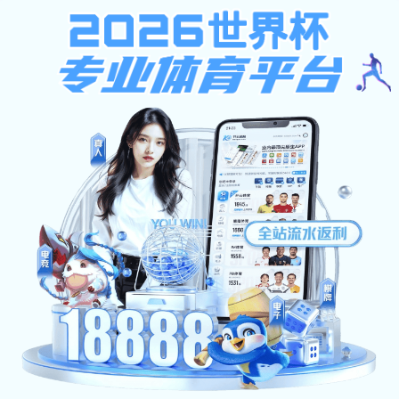
kb体育官网意甲全球赞助商