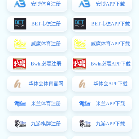
挂牌展示vwin德赢
会员机构
y6英亚体育官方网站(中国)有限公司,哥伦比亚联赛我们
注册
登录
用户登录
注册
忘记密码？
登录
官方微信
地址
vwin德赢邮箱
用户协议
法律声明
常见问题
服务热线：0571-89702999
?2016
kb体育官网意甲全球赞助商
版权所有
浙ICP备
12040508号